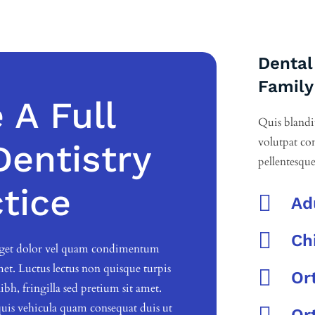
Dental
Family
 A Full
Quis blandi
volutpat con
Dentistry
pellentesque
tice

Ad

Ch
eget dolor vel quam condimentum
et. Luctus lectus non quisque turpis

Or
h, fringilla sed pretium sit amet.
quis vehicula quam consequat duis ut