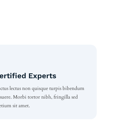

ertified Experts
ctus lectus non quisque turpis bibendum
suere. Morbi tortor nibh, fringilla sed
etium sit amet.