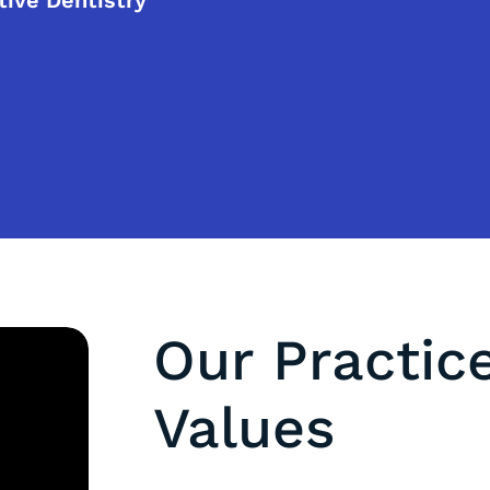
tive Dentistry
Our Practic
Values