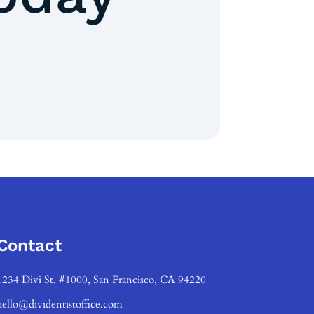
Contact
1234 Divi St. #1000, San Francisco, CA 94220
hello@dividentistoffice.com