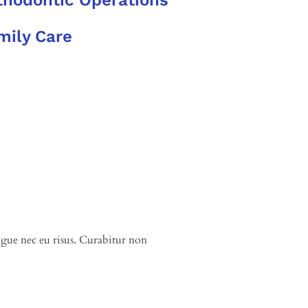
thodontic Operations
mily Care
congue nec eu risus. Curabitur non